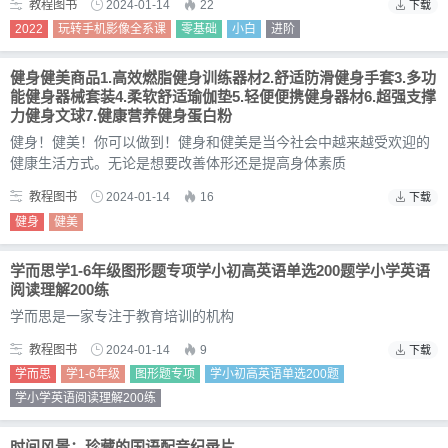
教程图书
2024-01-14
22
下载
2022
玩转手机影像全系课
零基础
小白
进阶
健身健美商品1.高效燃脂健身训练器材2.舒适防滑健身手套3.多功
能健身器械套装4.柔软舒适瑜伽垫5.轻便便携健身器材6.超强支撑
力健身文球7.健康营养健身蛋白粉
健身！健美！你可以做到！健身和健美是当今社会中越来越受欢迎的
健康生活方式。无论是想要改善体形还是提高身体素质
教程图书
2024-01-14
16
下载
健身
健美
学而思学1-6年级图形题专项学小初高英语单选200题学小学英语
阅读理解200练
学而思是一家专注于教育培训的机构
教程图书
2024-01-14
9
下载
学而思
学1-6年级
图形题专项
学小初高英语单选200题
学小学英语阅读理解200练
时间风景：珍藏的国语配音纪录片