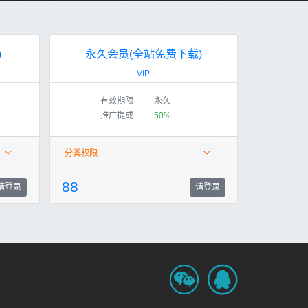
)
永久会员(全站免费下载)
VIP
有效期限
永久
推广提成
50%
分类权限
88
请登录
请登录